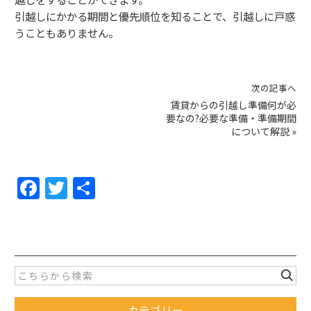
引越しにかかる期間と優先順位を知ることで、引越しに戸惑
うこともありません。
次の記事へ
賃貸からの引越し準備何が必
要なの?必要な準備・準備期間
について解説
»
F
T
共
a
w
有
c
itt
e
er
b
o
カテゴリー