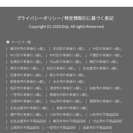
プライバシーポリシー
/
特定商取引に基づく表記
Copyright (C) 2020 Drip. All rights Reserved.
サービス一覧
春日井市の単身引っ越し
天白区の単身引っ越し
中区の単身引っ越し
中川区の単身引っ越し
中村区の単身引っ越し
千種区の単身引っ越し
名東区の単身引っ越し
守山区の単身引っ越し
西区の単身引っ越し
東区の単身引っ越し
北区の単身引っ越し
名古屋市の単身引っ越し
日進市の単身引っ越し
長久手市の単身引っ越し
尾張旭市の単身引っ越し
あま市の単身引っ越し
稲沢市の単身引っ越し
清須市の単身引っ越し
岩倉市の単身引っ越し
一宮市の単身引っ越し
西春日井群の単身引っ越し
江南市の単身引っ越し
犬山市の単身引っ越し
愛西市の単身引っ越し
北名古屋市の単身引っ越し
津島市の単身引っ越し
瀬戸市の単身引っ越し
小牧市の単身引っ越し
小牧市の不用品回収
北名古屋市の不用品回収
春日井市の不用品回収
犬山市の不用品回収
江南市の不用品回収
一宮市の不用品回収
岩倉市の不用品回収