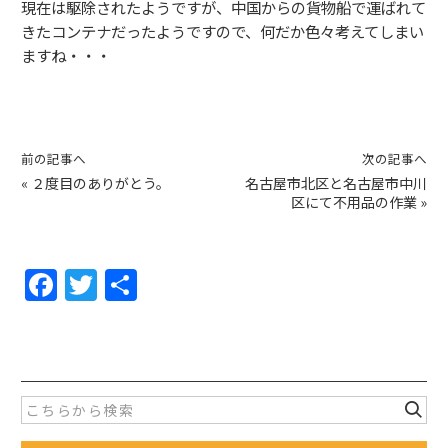
現在は駆除されたようですが、中国からの貨物船で運ばれて
きたコンテナだったようですので、何だか色々考えてしまい
ますね・・・
前の記事へ
次の記事へ
«
２度目のありがとう。
名古屋市北区と名古屋市中川
区にて不用品の作業
»
F
T
共
a
w
有
c
itt
e
er
b
o