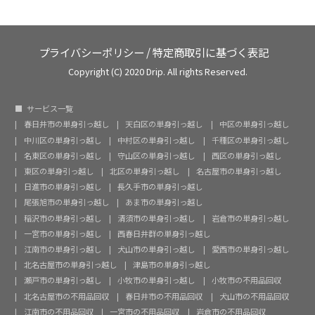
プライバシーポリシー
/
特定商取引に基づく表記
Copyright (C) 2020 Drip. All rights Reserved.
サービス一覧
春日井市の単身引っ越し
天白区の単身引っ越し
中区の単身引っ越し
中川区の単身引っ越し
中村区の単身引っ越し
千種区の単身引っ越し
名東区の単身引っ越し
守山区の単身引っ越し
西区の単身引っ越し
東区の単身引っ越し
北区の単身引っ越し
名古屋市の単身引っ越し
日進市の単身引っ越し
長久手市の単身引っ越し
尾張旭市の単身引っ越し
あま市の単身引っ越し
稲沢市の単身引っ越し
清須市の単身引っ越し
岩倉市の単身引っ越し
一宮市の単身引っ越し
西春日井群の単身引っ越し
江南市の単身引っ越し
犬山市の単身引っ越し
愛西市の単身引っ越し
北名古屋市の単身引っ越し
津島市の単身引っ越し
瀬戸市の単身引っ越し
小牧市の単身引っ越し
小牧市の不用品回収
北名古屋市の不用品回収
春日井市の不用品回収
犬山市の不用品回収
江南市の不用品回収
一宮市の不用品回収
岩倉市の不用品回収