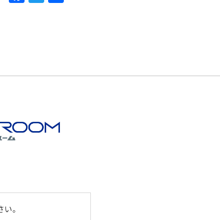
a
w
有
c
itt
e
er
b
o
o
k
さい。