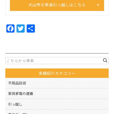
犬山市の単身引っ越しはこちら
F
T
共
a
w
有
c
itt
e
er
b
o
実績紹介カテゴリー
o
k
不用品回収
家具家電の運搬
引っ越し