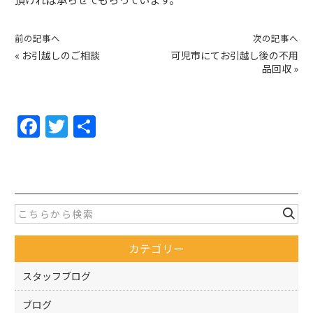
前の記事へ
次の記事へ
«
お引越しのご相談
可児市にてお引越し後の不用
品回収
»
F
T
共
a
w
有
c
itt
e
er
b
o
カテゴリー
o
k
スタッフブログ
ブログ