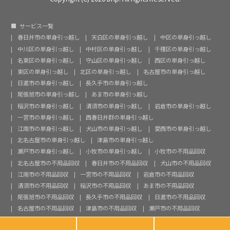
サービス一覧
春日井市の単身引っ越し
天白区の単身引っ越し
中区の単身引っ越し
中川区の単身引っ越し
中村区の単身引っ越し
千種区の単身引っ越し
名東区の単身引っ越し
守山区の単身引っ越し
西区の単身引っ越し
東区の単身引っ越し
北区の単身引っ越し
名古屋市の単身引っ越し
日進市の単身引っ越し
長久手市の単身引っ越し
尾張旭市の単身引っ越し
あま市の単身引っ越し
稲沢市の単身引っ越し
清須市の単身引っ越し
岩倉市の単身引っ越し
一宮市の単身引っ越し
西春日井群の単身引っ越し
江南市の単身引っ越し
犬山市の単身引っ越し
愛西市の単身引っ越し
北名古屋市の単身引っ越し
津島市の単身引っ越し
瀬戸市の単身引っ越し
小牧市の単身引っ越し
小牧市の不用品回収
北名古屋市の不用品回収
春日井市の不用品回収
犬山市の不用品回収
江南市の不用品回収
一宮市の不用品回収
岩倉市の不用品回収
清須市の不用品回収
稲沢市の不用品回収
あま市の不用品回収
尾張旭市の不用品回収
長久手市の不用品回収
日進市の不用品回収
名古屋市の不用品回収
津島市の不用品回収
瀬戸市の不用品回収