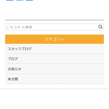
a
w
有
c
itt
e
er
b
o
カテゴリー
o
k
スタッフブログ
ブログ
お知らせ
未分類