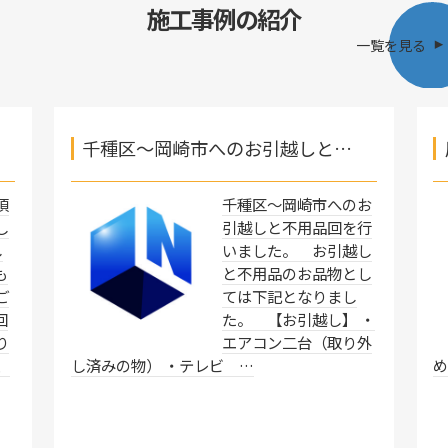
施工事例の紹介
一覧を見る
千種区～岡崎市へのお引越しと…
須
千種区～岡崎市へのお
し
引越しと不用品回を行
し
いました。 お引越し
も
と不用品のお品物とし
ご
ては下記となりまし
回
た。 【お引越し】 ・
り
エアコン二台（取り外
、
し済みの物） ・テレビ …