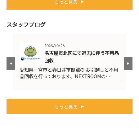
もっと見る
スタッフブログ
2025/10/28
名古屋市北区にて退去に伴う不用品
回収
不用
愛
愛知県一宮市と春日井市拠点の お引越しと不用
品
品回収を行っております、NEXTROOMの…
もっと見る