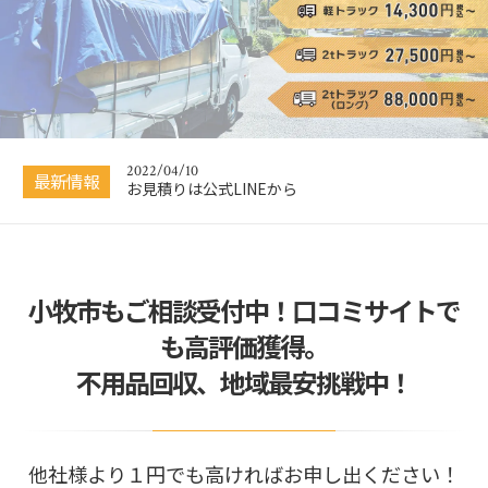
2020/12/05
引越し業者選びで失敗しない方法
2025/02/27
2025年3月のご予約状況
2022/04/10
最新情報
お見積りは公式LINEから
2021/09/02
インスタグラムの開始のお知らせ
小牧市もご相談受付中！口コミサイトで
2020/12/18
お客様からの嬉しい口コミ
も高評価獲得。
2020/12/05
不用品回収、地域最安挑戦中！
引越し業者選びで失敗しない方法
2025/02/27
2025年3月のご予約状況
他社様より１円でも高ければお申し出ください！