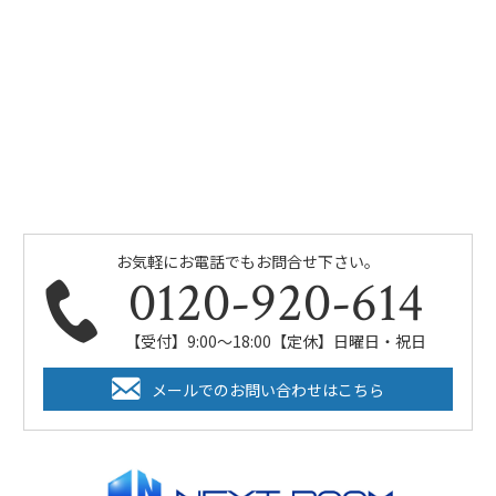
お気軽にお電話でもお問合せ下さい。
0120-920-614
【受付】9:00～18:00【定休】日曜日・祝日
メールでのお問い合わせはこちら