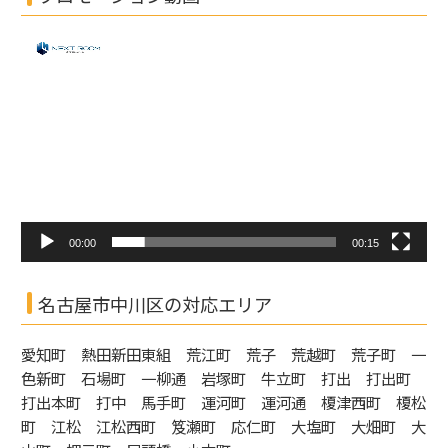
動
画
プ
レ
ー
ヤ
ー
00:00
00:15
名古屋市中川区の対応エリア
愛知町 熱田新田東組 荒江町 荒子 荒越町 荒子町 一
色新町 石場町 一柳通 岩塚町 牛立町 打出 打出町
打出本町 打中 馬手町 運河町 運河通 榎津西町 榎松
町 江松 江松西町 笈瀬町 応仁町 大塩町 大畑町 大