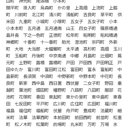
山町 押元町 尾頭橋 小本町
開平町 掛入町 烏森町 かの里 上高畑 上流町 上脇
町 川前町 北江町 清川町 清船町 吉良町 草平町 供
米田 九重町 小城町 小塚町 五女子 五女子町 小本
小本本町 五月通 五月通南 山王 四女子町 篠原橋通
島井長 下之一色町 正徳町 松年町 昭明町 昭和橋通
神郷町 十番町 十一番町 助光 澄池町 宗円町 外新
町 大地 大当郎 大蟷螂町 太平通 高杉町 高畑 玉川
町 玉船町 丹後町 中京南通 中郷 月島町 辻畑町 蔦
元町 土野町 露橋 露橋町 戸田 戸田西 戸田明正 戸
田ゆたか 富川町 富田町江松 富田町 富永 富船町 中
島新町 長須賀 中須町 中野新町 中野本町 中花町 長
良町 新家 西中島 西日置 西伏屋 二女子町 野田 乗
越町 葉池町 畑田町 幡野町 八釼町 八田町 服部 花
池町 花塚町 春田 東起町 東かの里町 東中島町 東春
田 七反田町 平戸町 広川町 広住町 広田町 福川町
福島 福住町 福船町 伏屋 舟戸町 豊成町 法蔵町 細
米町 法華 法華西町 本前田町 前田西町 前並町 松重
町 松ノ木町 松葉町 的場町 丸米町 万町 万場 水