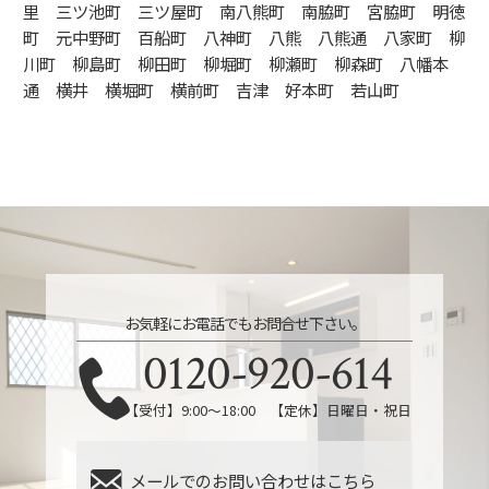
里 三ツ池町 三ツ屋町 南八熊町 南脇町 宮脇町 明徳
町 元中野町 百船町 八神町 八熊 八熊通 八家町 柳
川町 柳島町 柳田町 柳堀町 柳瀬町 柳森町 八幡本
通 横井 横堀町 横前町 吉津 好本町 若山町
お気軽にお電話でもお問合せ下さい。
0120-920-614
【受付】9:00～18:00 【定休】日曜日・祝日
メールでのお問い合わせはこちら