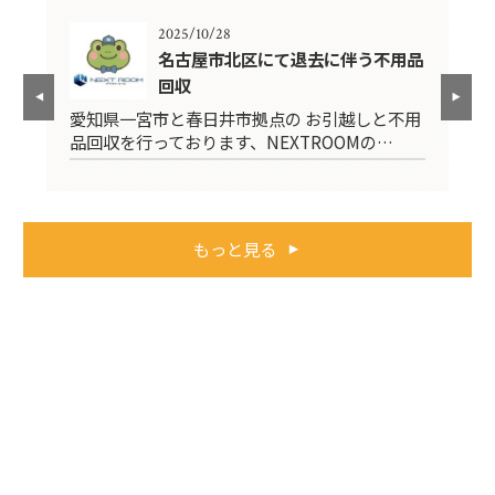
2025/10/28
名古屋市北区にて退去に伴う不用品
回収
不用
愛
愛知県一宮市と春日井市拠点の お引越しと不用
品
品回収を行っております、NEXTROOMの…
もっと見る