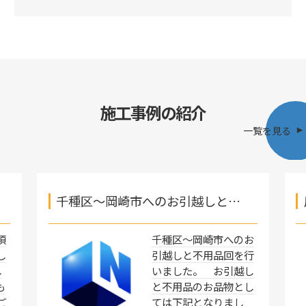
施工事例の紹介
一覧を見る
千種区～岡崎市へのお引越しと…
須
千種区～岡崎市へのお
し
引越しと不用品回を行
し
いました。 お引越し
も
と不用品のお品物とし
ご
ては下記となりまし