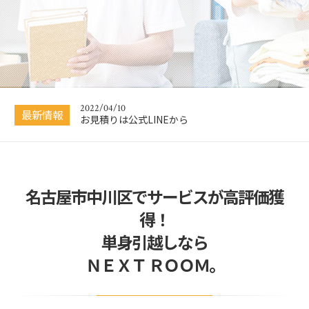
2020/12/05
引越し業者選びで失敗しない方法
2025/02/27
2025年3月のご予約状況
2022/04/10
最新情報
お見積りは公式LINEから
2021/09/02
インスタグラムの開始のお知らせ
名古屋市中川区でサービスが高評価獲
2020/12/18
お客様からの嬉しい口コミ
得！
2020/12/05
単身引越しなら
引越し業者選びで失敗しない方法
ＮＥＸＴ ＲＯＯＭ。
2025/02/27
2025年3月のご予約状況