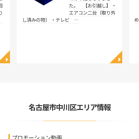
回
た。 【お引越し】 ・
り
エアコン二台（取り外
、
し済みの物） ・テレビ …
◥
◥
名古屋市中川区エリア情報
プロモーション動画